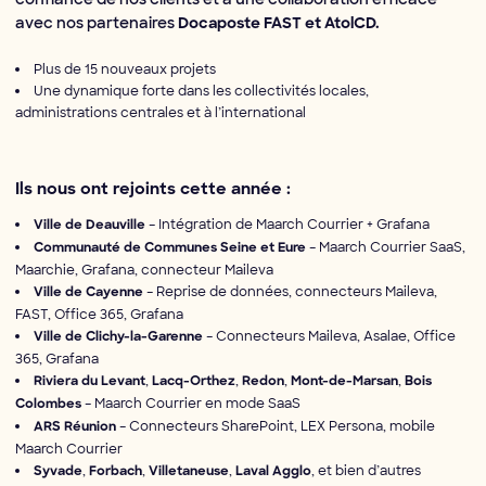
avec nos partenaires
Docaposte FAST et AtolCD.
Plus de 15 nouveaux projets
Une dynamique forte dans les collectivités locales,
administrations centrales et à l’international
Ils nous ont rejoints cette année :
– Intégration de Maarch Courrier + Grafana
Ville de Deauville
– Maarch Courrier SaaS,
Communauté de Communes Seine et Eure
Maarchie, Grafana, connecteur Maileva
– Reprise de données, connecteurs Maileva,
Ville de Cayenne
FAST, Office 365, Grafana
– Connecteurs Maileva, Asalae, Office
Ville de Clichy-la-Garenne
365, Grafana
,
,
,
,
Riviera du Levant
Lacq-Orthez
Redon
Mont-de-Marsan
Bois
– Maarch Courrier en mode SaaS
Colombes
– Connecteurs SharePoint, LEX Persona, mobile
ARS Réunion
Maarch Courrier
,
,
,
, et bien d’autres
Syvade
Forbach
Villetaneuse
Laval Agglo