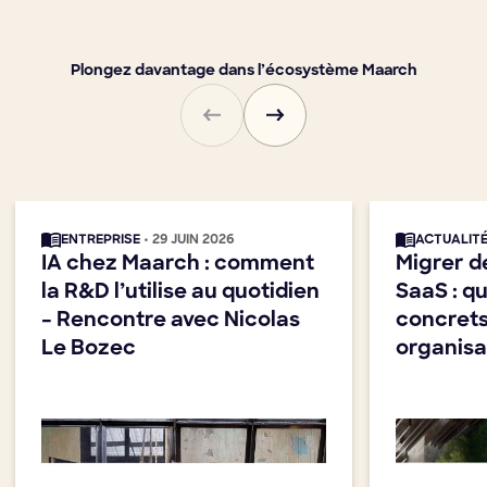
Plongez davantage dans l’écosystème Maarch
ENTREPRISE
• 29 JUIN 2026
ACTUALIT
IA chez Maarch : comment
Migrer d
la R&D l’utilise au quotidien
SaaS : q
– Rencontre avec Nicolas
concrets
Le Bozec
organisa