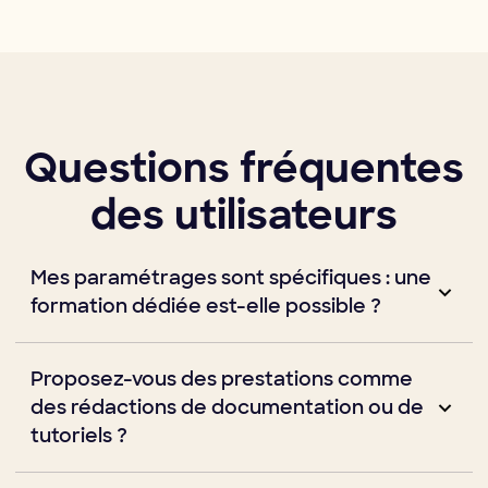
Questions fréquentes
des utilisateurs
Mes paramétrages sont spécifiques : une
formation dédiée est-elle possible ?
Oui. Toutes les applications Maarch sont uniques, adaptées
Proposez-vous des prestations comme
à votre structure et son organisation. Nos formations sont
aussi uniques et s’adaptent à vos process pour former vos
des rédactions de documentation ou de
utilisateurs au plus près de leurs usages.
tutoriels ?
Oui. Nous mettons à votre disposition toute l’expérience de