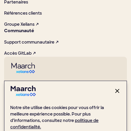
Partenaires
Références clients
Groupe Xelians ↗
Communauté
Support communautaire ↗
Accès GitLab ↗
Pionnier dans la promotion des usages numériques et Open
Source
1 Place de la Boule, 92000 Nanterre
Notre site utilise des cookies pour vous offrir la
(+33) 1 47 24 51 59
meilleure expérience possible. Pour plus
d’informations, consultez notre
politique de
confidentialité.