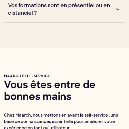
Vos formations sont en présentiel ou en
nos formateurs et de nos chefs de projet dans
l’accompagnement de vos équipes. Support de formation
distanciel ?
dédiée, guide utilisateur personnalisé à vos usages,
tutoriels… nous pouvons vous proposer des prestations
Les deux, à votre convenance ! Mais, nous recommandons
associées pour faciliter votre conduite du changement !
chaudement de prévoir vos formations en présentiel :
apprendre est toujours plus facile avec un formateur dans
vos locaux, qui pourra aider vos utilisateurs dans leurs
manipulations.
MAARCH SELF-SERVICE
Vous êtes entre de
bonnes mains
Chez Maarch, nous mettons en avant le self-service : une
base de connaissances essentielle pour améliorer votre
expérience en tant qu’utilisateur.