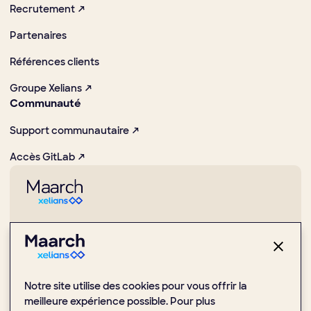
Recrutement ↗
Partenaires
Références clients
Groupe Xelians ↗
Communauté
Support communautaire ↗
Accès GitLab ↗
Pionnier dans la promotion des usages numériques et Open
Source
1 Place de la Boule, 92000 Nanterre
Notre site utilise des cookies pour vous offrir la
(+33) 1 47 24 51 59
meilleure expérience possible. Pour plus