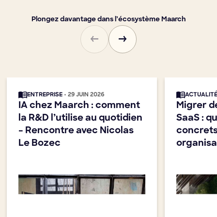
Plongez davantage dans l’écosystème Maarch
ENTREPRISE
• 29 JUIN 2026
ACTUALIT
IA chez Maarch : comment
Migrer d
la R&D l’utilise au quotidien
SaaS : q
– Rencontre avec Nicolas
concrets
Le Bozec
organisa