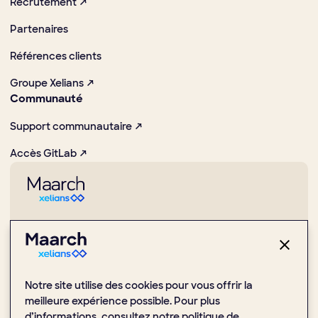
Recrutement ↗
Partenaires
Références clients
Groupe Xelians ↗
Communauté
Support communautaire ↗
Accès GitLab ↗
Pionnier dans la promotion des usages numériques et Open
Source
1 Place de la Boule, 92000 Nanterre
Notre site utilise des cookies pour vous offrir la
(+33) 1 47 24 51 59
meilleure expérience possible. Pour plus
d’informations, consultez notre
politique de