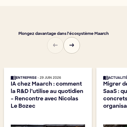
Plongez davantage dans l’écosystème Maarch
ENTREPRISE
• 29 JUIN 2026
ACTUALIT
IA chez Maarch : comment
Migrer d
la R&D l’utilise au quotidien
SaaS : q
– Rencontre avec Nicolas
concrets
Le Bozec
organisa