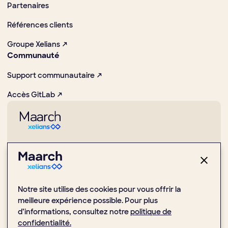
Partenaires
Références clients
Groupe Xelians ↗
Communauté
Support communautaire ↗
Accès GitLab ↗
Pionnier dans la promotion des usages numériques et Open
Source
1 Place de la Boule, 92000 Nanterre
Notre site utilise des cookies pour vous offrir la
(+33) 1 47 24 51 59
meilleure expérience possible. Pour plus
d’informations, consultez notre
politique de
confidentialité.