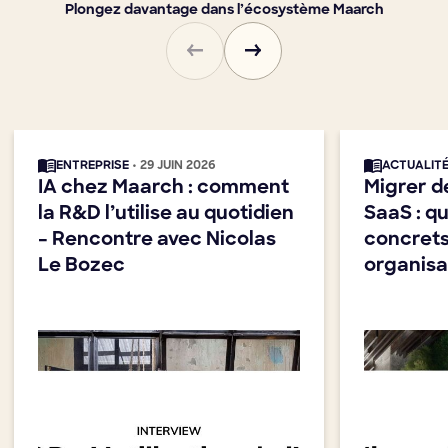
Plongez davantage dans l’écosystème Maarch
ENTREPRISE
• 29 JUIN 2026
ACTUALIT
IA chez Maarch : comment
Migrer d
la R&D l’utilise au quotidien
SaaS : q
– Rencontre avec Nicolas
concrets
Le Bozec
organisa